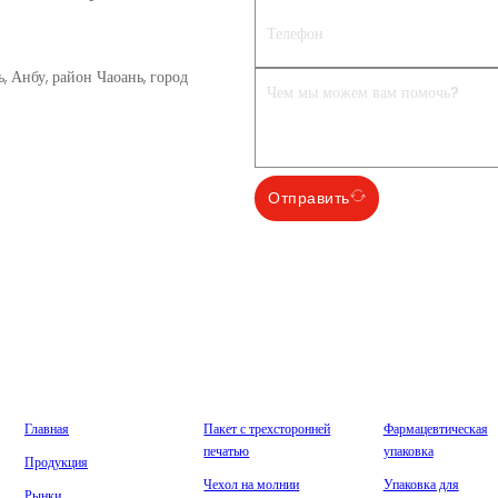
 Анбу, район Чаоань, город
Отправить
омпания
Производство
Рынки
Главная
Пакет с трехсторонней
Фармацевтическая
печатью
упаковка
Продукция
Чехол на молнии
Упаковка для
Рынки