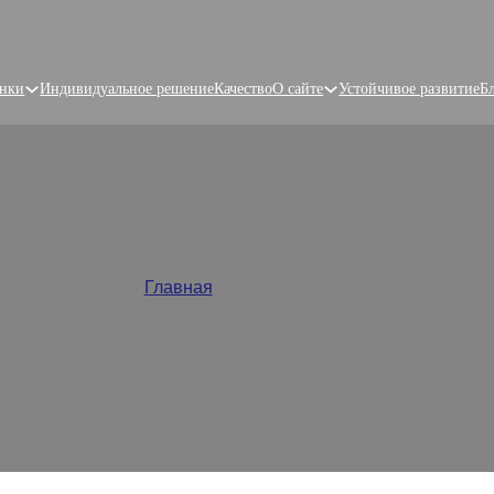
нки
Индивидуальное решение
Качество
О сайте
Устойчивое развитие
Б
om Shaped Pouch Manufac
Главная
/
Фигурный чехол
ed pouches for cosmetics, toys & luxury goods. Die-cut windo
available. Shape your brand story.