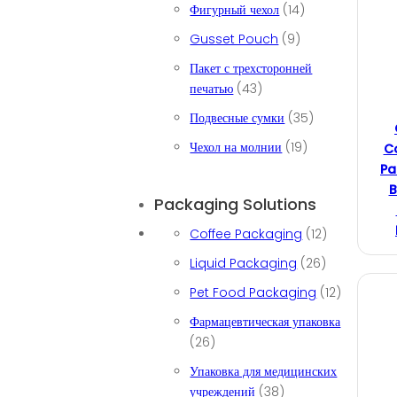
14 товаров
Фигурный чехол
14
9 товаров
Gusset Pouch
9
Пакет с трехсторонней
43 товара
печатью
43
35 товаров
Подвесные сумки
35
19 товаров
Чехол на молнии
19
Co
Pa
B
Packaging Solutions
Coffee Packaging
(12)
Liquid Packaging
(26)
Pet Food Packaging
(12)
Фармацевтическая упаковка
(26)
Упаковка для медицинских
учреждений
(38)