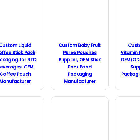
Custom Liquid
Custom Baby Fruit
Cust
ffee Stick Pack
Puree Pouches
Vitamin 
ckaging for RTD
Supplier, OEM Stick
OEM/ODM
everages, OEM
Pack Food
Sup
Coffee Pouch
Packaging
Packagi
Manufacturer
Manufacturer