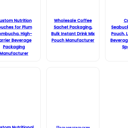
ustom Nutrition
Wholesale Coffee
C
ouches for Plum
Sachet Packaging,
Seabuck
ombucha, High-
Bulk Instant Drink Mix
Pouch, L
arrier Beverage
Pouch Manufacturer
Beverag
Packaging
Spe
Manufacturer
stom Nutritional
Пользовательские