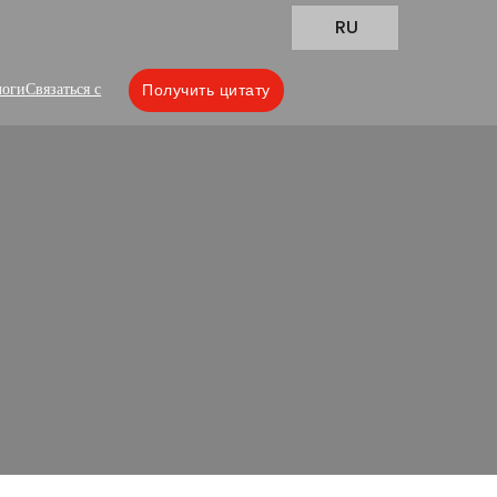
RU
логи
Связаться с
Получить цитату
turer
ws, embossing & specialty finishes are