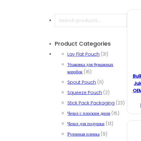
Search
Product Categories
31 товар
Lay Flat Pouch
31
Упаковка для бумажных
16 товаров
коробок
16
Bul
11 товаров
Spout Pouch
11
Jui
OEM
2 товара
Squeeze Pouch
2
23 товар
Stick Pack Packaging
23
15 товаров
Чехол с плоским дном
15
13 товаров
Чехол для подушки
13
9 товаров
Рулонная пленка
9