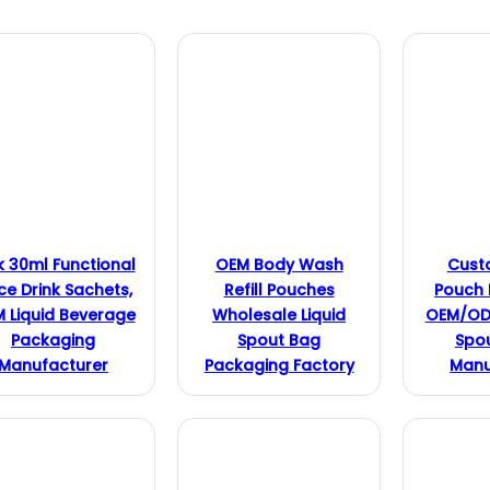
k 30ml Functional
OEM Body Wash
Cust
ce Drink Sachets,
Refill Pouches
Pouch 
 Liquid Beverage
Wholesale Liquid
OEM/OD
Packaging
Spout Bag
Spo
а
Manufacturer
Packaging Factory
Manu