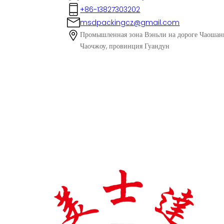
+86-13827303202
msdpackingcz@gmail.com
Промышленная зона Вэньли на дороге Чаошань,
Чаочжоу, провинция Гуандун
К