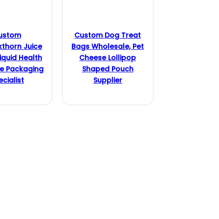
ustom
Custom Dog Treat
thorn Juice
Bags Wholesale, Pet
iquid Health
Cheese Lollipop
e Packaging
Shaped Pouch
cialist
Supplier