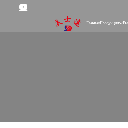
Главная
Продукция
Ры
Cust
Brand-defining pouches in custom shap