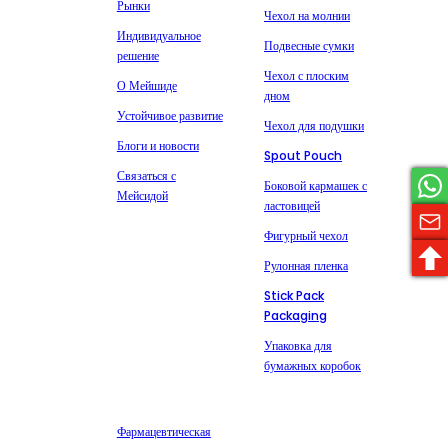
Рынки
Чехол на молнии
Индивидуальное
Подвесные сумки
решение
Чехол с плоским
О Мейшиде
дном
Устойчивое развитие
Чехол для подушки
Блоги и новости
Spout Pouch
Связаться с
Боковой кармашек с
Мейсидой
ластовицей
Фигурный чехол
Рулонная пленка
Stick Pack
Packaging
Упаковка для
бумажных коробок
Рынки
Свяжитесь с нами
+86-13827303202
Фармацевтическая