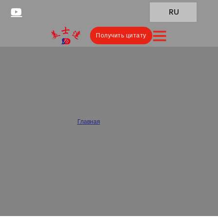
RU
Получить цитату
Custom Flat Pouches
Manufacturer in China
Главная
/
Lay Flat Pouch
Meishida specializes in the production of custom flat pouches,
providing high-quality packaging solutions for food, coffee,
snacks, medicine, cosmetics and other industries. Our custom flat
pouches have a tight structure and excellent sealing performance,
suitable for all kinds of powder, liquid and solid product packaging.