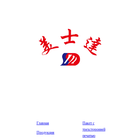
Производитель фармацевтической упаковки Meishida - это
национальное высокотехнологичное предприятие, специализирующееся
на производстве фармацевтических упаковочных материалов, имеющее
ряд сертификатов и патентов, сотрудничающее с рядом известных
фармацевтических компаний, стремящееся к честности, качеству и
сервису.
Компания
Производство
Главная
Пакет с
трехсторонней
Продукция
печатью