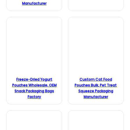
Manufacturer
Freeze-Dried Yogurt
Custom Cat Food
Pouches Wholesale, OEM
Pouches Bulk, Pet Treat
Snack Packaging Bags
Squeeze Packaging
Factory
Manufacturer