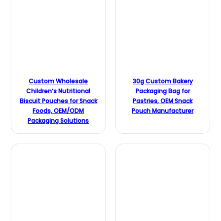
Custom Wholesale
30g Custom Bakery
Children‘s Nutritional
Packaging Bag for
Biscuit Pouches for Snack
Pastries, OEM Snack
Foods, OEM/ODM
Pouch Manufacturer
Packaging Solutions