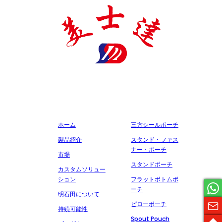
明石田製薬包装有限公司は、医薬品包装材料の生産に特化した国家
ハイテク企業であり、多くの証明書と特許を取得し、誠実、品質、
サービスを約束し、多くの有名な製薬会社と協力しています。
会社概要
製造
ホーム
三方シールポーチ
製品紹介
スタンド・ファス
ナー・ポーチ
市場
スタンドポーチ
カスタムソリュー
ション
フラットボトムポ
ーチ
明石田について
ピローポーチ
持続可能性
Spout Pouch