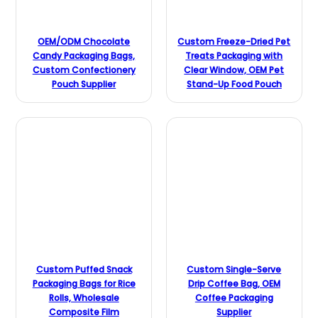
OEM/ODM Chocolate
Custom Freeze-Dried Pet
Candy Packaging Bags,
Treats Packaging with
Custom Confectionery
Clear Window, OEM Pet
Pouch Supplier
Stand-Up Food Pouch
Custom Puffed Snack
Custom Single-Serve
Packaging Bags for Rice
Drip Coffee Bag, OEM
Rolls, Wholesale
Coffee Packaging
Composite Film
Supplier