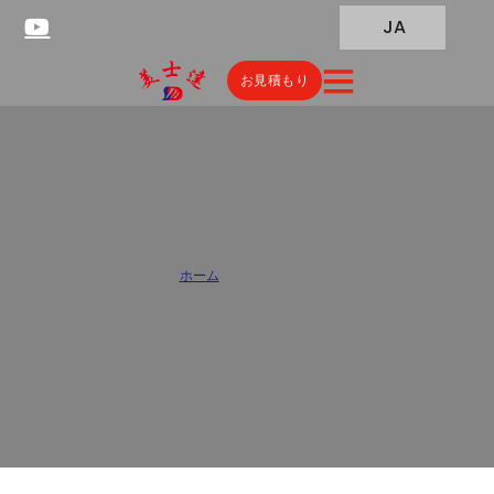
JA
お見積もり
Custom Stand Up Pouches
Wholesaler
ホーム
/
スタンドポーチ
Choose from our custom stand up pouches printed with eye-
catching graphics. Ideal for snacks, coffee, and pet food. Re-
sealable, UV resistance,t, and shelf appeal! Get your free prototype
now!