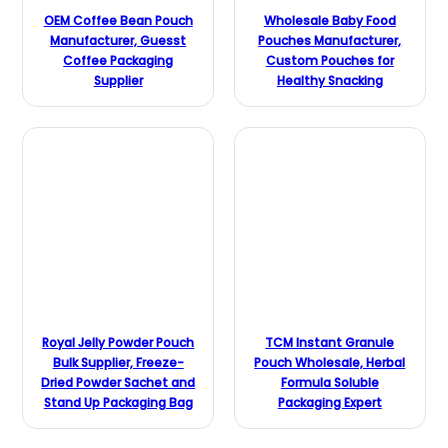
OEM Coffee Bean Pouch
Wholesale Baby Food
Manufacturer, Guesst
Pouches Manufacturer,
Coffee Packaging
Custom Pouches for
Supplier
Healthy Snacking
Royal Jelly Powder Pouch
TCM Instant Granule
Bulk Supplier, Freeze-
Pouch Wholesale, Herbal
Dried Powder Sachet and
Formula Soluble
Stand Up Packaging Bag
Packaging Expert