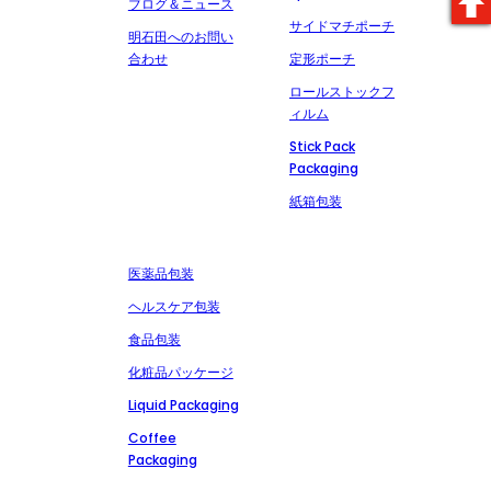
ブログ＆ニュース
サイドマチポーチ
明石田へのお問い
合わせ
定形ポーチ
ロールストックフ
ィルム
Stick Pack
Packaging
紙箱包装
市場
お問い合わせ
+86-13827303202
医薬品包装
msdpackingcz@gmail.com
ヘルスケア包装
広東省潮州市潮安区安
食品包装
武潮山路文里工業区
化粧品パッケージ
Liquid Packaging
Coffee
Packaging