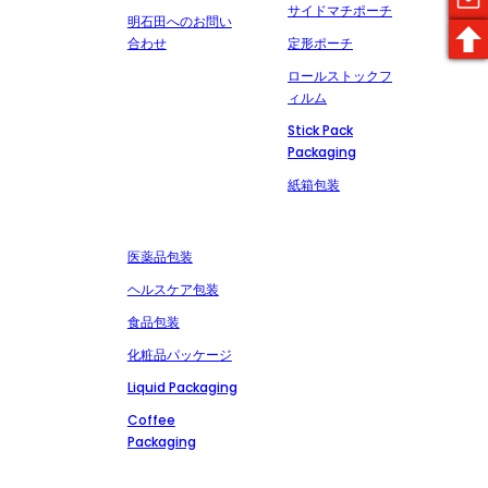
サイドマチポーチ
明石田へのお問い
合わせ
定形ポーチ
ロールストックフ
ィルム
Stick Pack
Packaging
紙箱包装
市場
お問い合わせ
+86-13827303202
医薬品包装
msdpackingcz@gmail.com
ヘルスケア包装
広東省潮州市潮安区安
食品包装
武潮山路文里工業区
化粧品パッケージ
Liquid Packaging
Coffee
Packaging