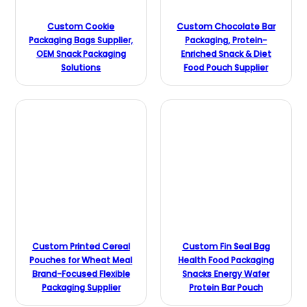
Custom Cookie
Custom Chocolate Bar
Packaging Bags Supplier,
Packaging, Protein-
OEM Snack Packaging
Enriched Snack & Diet
Solutions
Food Pouch Supplier
Custom Printed Cereal
Custom Fin Seal Bag
Pouches for Wheat Meal
Health Food Packaging
Brand-Focused Flexible
Snacks Energy Wafer
Packaging Supplier
Protein Bar Pouch