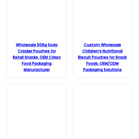
Wholesale 506g Soda
Custom Wholesale
Cracker Pouches for
Children‘s Nutritional
Retail Snacks, OEM Crispy
Biscuit Pouches for Snack
Food Packaging
Foods, OEM/ODM
Manufacturer
Packaging Solutions