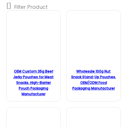
OEM Custom 35g Beef
Wholesale 100g Nut
Jerky Pouches for Meat
Snack Stand-Up Pouches,
Snacks, High-Barrier
OEM/ODM Food
Pouch Packaging
Packaging Manufacturer
Manufacturer