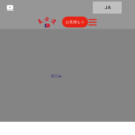
JA
お見積もり
Custom Pillow Pouch
Manufacturer
ホーム
/
ピローポーチ
Secure pillow pouches for pills, tablets & medical devices.
Moisture-proof, FDA-compliant materials & heat-sealable design.
Custom printing & sizes available.