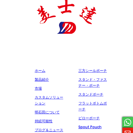
明石田製薬包装有限公司は、医薬品包装材料の生産に特化した国家
ハイテク企業であり、多くの証明書と特許を取得し、誠実、品質、
サービスを約束し、多くの有名な製薬会社と協力しています。
会社概要
製造
ホーム
三方シールポーチ
製品紹介
スタンド・ファス
ナー・ポーチ
市場
スタンドポーチ
カスタムソリュー
ション
フラットボトムポ
ーチ
明石田について
ピローポーチ
持続可能性
Spout Pouch
ブログ＆ニュース