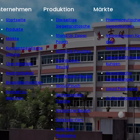
nternehmen
Produktion
Märkte
Startseite
Dreiseitige
Pharmazeutisch
Siegelrandtasche
Verpackungen
Produkte
Stand Up Zipper
Verpackungen fü
Märkte
Pouch
das
Kundenspezifische
Gesundheitswes
Stand Up Pouches
Lösung
Lebensmittelver
Flachboden-
Über Meishida
kungen
Beutel
Nachhaltigkeit
Kosmetische
Kopfkissen-Beutel
Verpackungen
Blogs&Nachrichten
Spout Pouch
Liquid Packaging
Kontakt zu
Seitenzwickel-
Meishida
Coffee Packagin
Tasche
Geformter Beutel
Rollstock-Film
Stick Pack
Packaging