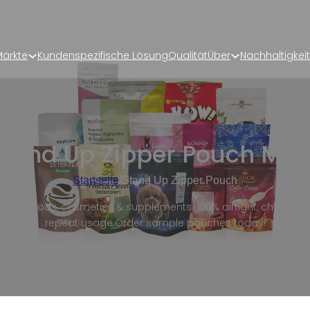
ärkte
Kundenspezifische Lösung
Qualität
Über
Nachhaltigkeit
tand Up Zipper Pouch Man
Startseite
/
Stand Up Zipper Pouch
 dry goods, cosmetics & supplements. 100% airtight, child-saf
repeat usage.Order sample pouches today!