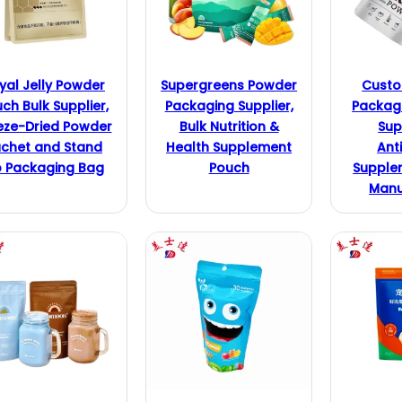
yal Jelly Powder
Supergreens Powder
Cust
ch Bulk Supplier,
Packaging Supplier,
Packagi
eze-Dried Powder
Bulk Nutrition &
Sup
chet and Stand
Health Supplement
Ant
 Packaging Bag
Pouch
Supple
Manu