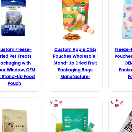
kte
ustom Freeze-
Custom Apple Chip
Freeze-
ried Pet Treats
Pouches Wholesale |
Pouches
Packaging with
Stand-Up Dried Fruit
OE
ear Window, OEM
Packaging Bags
Packa
t Stand-Up Food
Manufacturer
F
Pouch