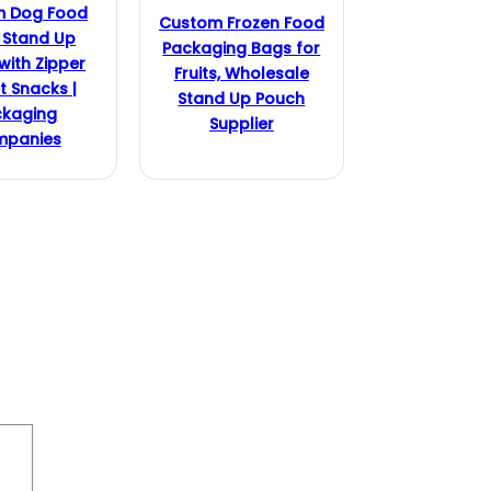
m Dog Food
Custom Frozen Food
 Stand Up
Packaging Bags for
with Zipper
Fruits, Wholesale
t Snacks |
Stand Up Pouch
ckaging
Supplier
panies