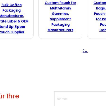
Custom Pouch for
Custo
Bulk Coffee
Multivitamin
Bags,
Packaging
Gummies,
Pouch 
Manufacturer,
Supplement
for Pe
vate Label & OEM
Packaging
Pa
tand Up Zipper
Manufacturers
Com
Pouch Supplier
1
2
→
r Ihre