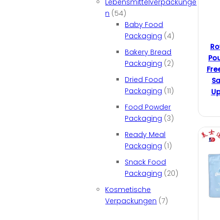
Lebensmittelverpackunge
n
(54)
Baby Food
Packaging
(4)
Ro
Bakery Bread
Pou
Packaging
(2)
Fre
Dried Food
Sa
Packaging
(11)
Up
Food Powder
Packaging
(3)
Ready Meal
Packaging
(1)
Snack Food
Packaging
(20)
Kosmetische
Verpackungen
(7)