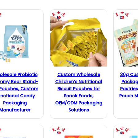
dukte
lesale Probiotic
Custom Wholesale
30g Cu
my Bear Stand-
Children‘s Nutritional
Packag
Pouches, Custom
Biscuit Pouches for
Pastrie
te
unctional Candy
Snack Foods,
Pouch M
Packaging
OEM/ODM Packaging
Manufacturer
Solutions