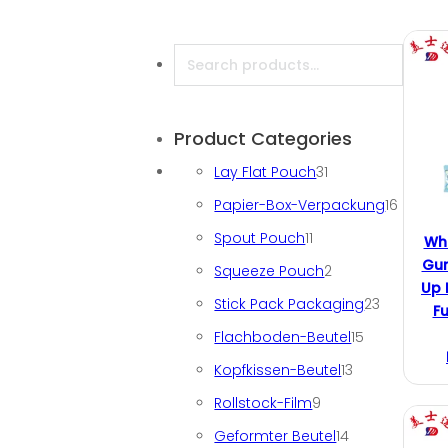
Search
Product Categories
31 Produkte
Lay Flat Pouch
31
16 Pro
Papier-Box-Verpackung
16
11 Produkte
Spout Pouch
11
Who
Gum
2 Produkte
Squeeze Pouch
2
Up 
23 Produk
Stick Pack Packaging
23
F
15 Produkte
Flachboden-Beutel
15
13 Produkte
Kopfkissen-Beutel
13
9 Produkte
Rollstock-Film
9
14 Produkte
Geformter Beutel
14