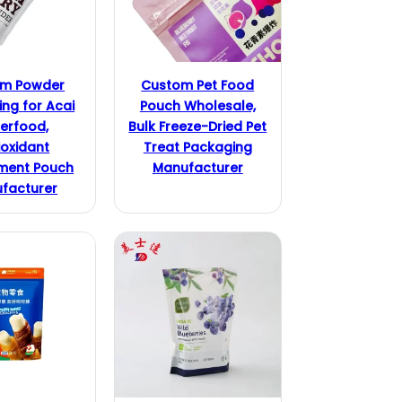
om Powder
Custom Pet Food
ng for Acai
Pouch Wholesale,
erfood,
Bulk Freeze-Dried Pet
ioxidant
Treat Packaging
ment Pouch
Manufacturer
facturer