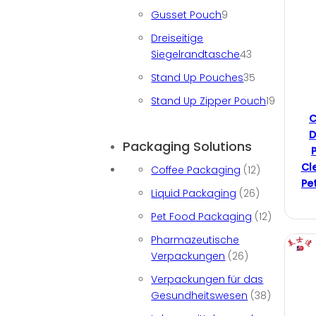
9 Produkte
Gusset Pouch
9
Dreiseitige
43 Produkte
Siegelrandtasche
43
35 Produkte
Stand Up Pouches
35
19 Produ
Stand Up Zipper Pouch
19
C
D
Packaging Solutions
Cl
Coffee Packaging
(12)
Pe
Liquid Packaging
(26)
Pet Food Packaging
(12)
Pharmazeutische
Verpackungen
(26)
Verpackungen für das
Gesundheitswesen
(38)