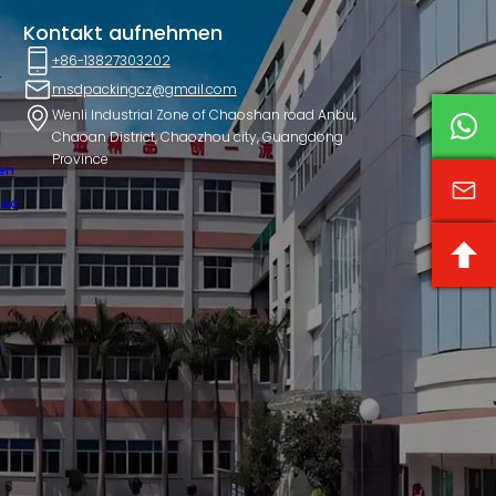
Kontakt aufnehmen
+86-13827303202
e
msdpackingcz@gmail.com
Wenli Industrial Zone of Chaoshan road Anbu,
r
Chaoan District, Chaozhou city, Guangdong
Province
en
pac
g