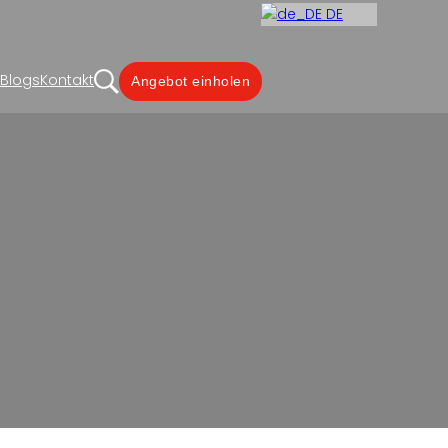
DE
Blogs
Kontakt
Angebot einholen
ufacturer
e zippers & custom shape designs. Boost