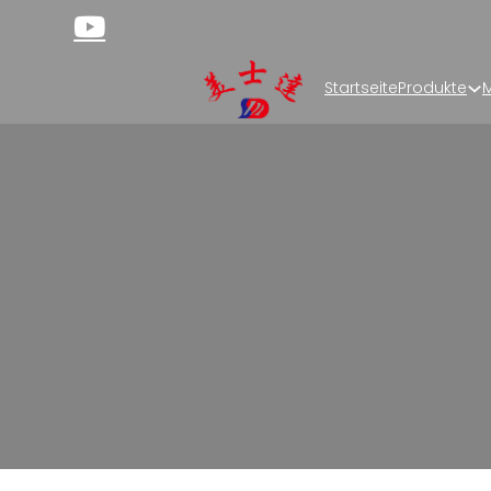
Startseite
Produkte
M
Custom S
Choose our stand up zipper pouches for